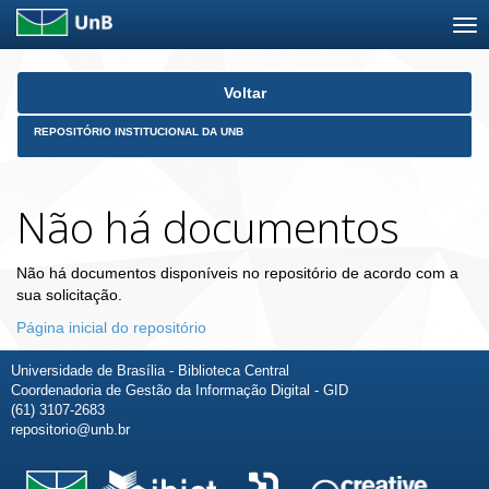
Skip
Voltar
navigation
REPOSITÓRIO INSTITUCIONAL DA UNB
Não há documentos
Não há documentos disponíveis no repositório de acordo com a
sua solicitação.
Página inicial do repositório
Universidade de Brasília - Biblioteca Central
Coordenadoria de Gestão da Informação Digital - GID
(61) 3107-2683
repositorio@unb.br