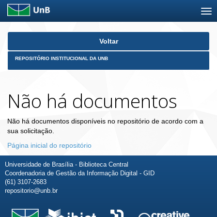
Skip
Voltar
navigation
REPOSITÓRIO INSTITUCIONAL DA UNB
Não há documentos
Não há documentos disponíveis no repositório de acordo com a
sua solicitação.
Página inicial do repositório
Universidade de Brasília - Biblioteca Central
Coordenadoria de Gestão da Informação Digital - GID
(61) 3107-2683
repositorio@unb.br