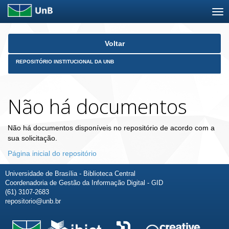
Skip
Voltar
navigation
REPOSITÓRIO INSTITUCIONAL DA UNB
Não há documentos
Não há documentos disponíveis no repositório de acordo com a
sua solicitação.
Página inicial do repositório
Universidade de Brasília - Biblioteca Central
Coordenadoria de Gestão da Informação Digital - GID
(61) 3107-2683
repositorio@unb.br