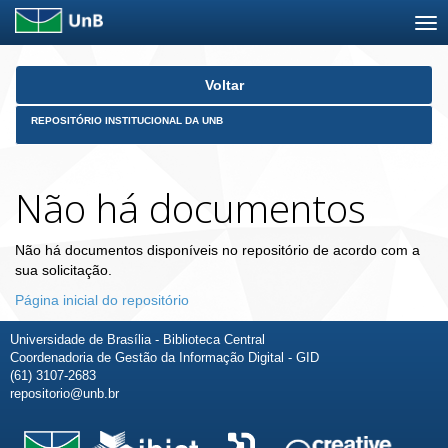
Skip
Voltar
navigation
REPOSITÓRIO INSTITUCIONAL DA UNB
Não há documentos
Não há documentos disponíveis no repositório de acordo com a
sua solicitação.
Página inicial do repositório
Universidade de Brasília - Biblioteca Central
Coordenadoria de Gestão da Informação Digital - GID
(61) 3107-2683
repositorio@unb.br