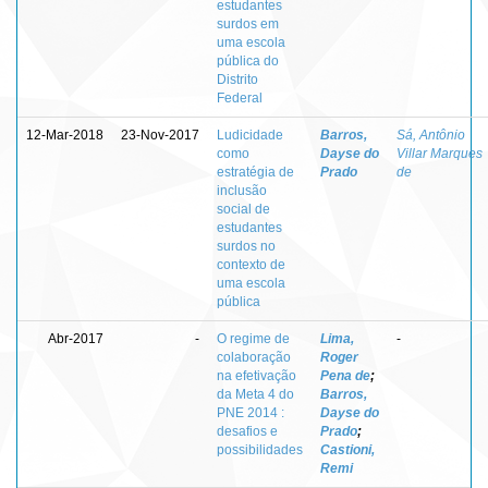
estudantes
surdos em
uma escola
pública do
Distrito
Federal
12-Mar-2018
23-Nov-2017
Ludicidade
Barros,
Sá, Antônio
como
Dayse do
Villar Marques
estratégia de
Prado
de
inclusão
social de
estudantes
surdos no
contexto de
uma escola
pública
Abr-2017
-
O regime de
Lima,
-
colaboração
Roger
na efetivação
Pena de
;
da Meta 4 do
Barros,
PNE 2014 :
Dayse do
desafios e
Prado
;
possibilidades
Castioni,
Remi