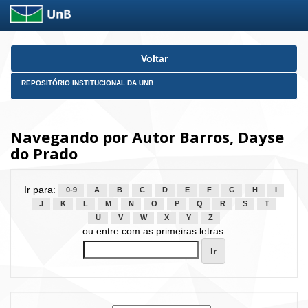
Skip
Voltar
navigation
REPOSITÓRIO INSTITUCIONAL DA UNB
Navegando por Autor Barros, Dayse
do Prado
Ir para:
0-9
A
B
C
D
E
F
G
H
I
J
K
L
M
N
O
P
Q
R
S
T
U
V
W
X
Y
Z
ou entre com as primeiras letras: