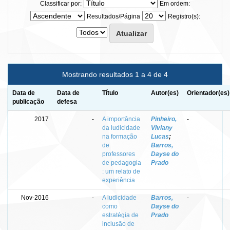
Classificar por:
Em ordem:
Resultados/Página
Registro(s):
Mostrando resultados 1 a 4 de 4
Data de
Data de
Título
Autor(es)
Orientador(es)
publicação
defesa
2017
-
A importância
Pinheiro,
-
da ludicidade
Viviany
na formação
Lucas
;
de
Barros,
professores
Dayse do
de pedagogia
Prado
: um relato de
experiência
Nov-2016
-
A ludicidade
Barros,
-
como
Dayse do
estratégia de
Prado
inclusão de