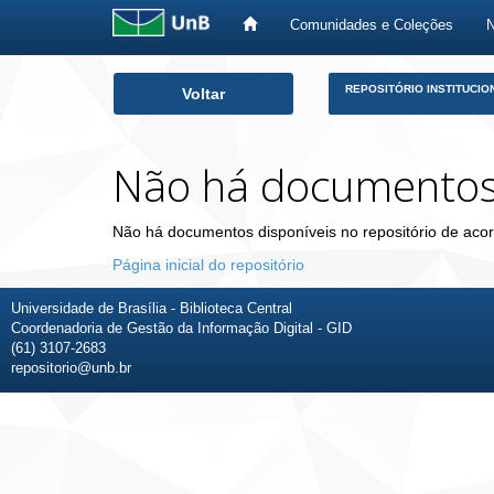
Comunidades e Coleções
Skip
REPOSITÓRIO INSTITUCIO
Voltar
navigation
Não há documento
Não há documentos disponíveis no repositório de acor
Página inicial do repositório
Universidade de Brasília - Biblioteca Central
Coordenadoria de Gestão da Informação Digital - GID
(61) 3107-2683
repositorio@unb.br