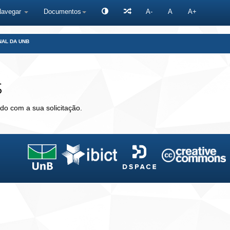
Navegar
Documentos
A-
A
A+
NAL DA UNB
s
do com a sua solicitação.