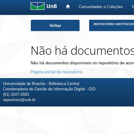
Comunidades e Coleções
Skip
REPOSITÓRIO INSTITUCIO
Voltar
navigation
Não há documento
Não há documentos disponíveis no repositório de acor
Página inicial do repositório
Universidade de Brasília - Biblioteca Central
Coordenadoria de Gestão da Informação Digital - GID
(61) 3107-2683
repositorio@unb.br