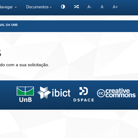
Navegar
Documentos
A-
A
A+
NAL DA UNB
s
do com a sua solicitação.