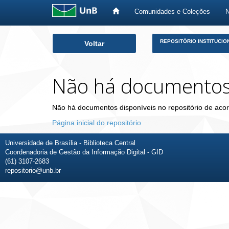
Comunidades e Coleções
Skip
REPOSITÓRIO INSTITUCIO
Voltar
navigation
Não há documento
Não há documentos disponíveis no repositório de acor
Página inicial do repositório
Universidade de Brasília - Biblioteca Central
Coordenadoria de Gestão da Informação Digital - GID
(61) 3107-2683
repositorio@unb.br