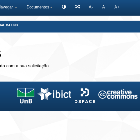
Navegar
Documentos
A-
A
A+
NAL DA UNB
s
do com a sua solicitação.