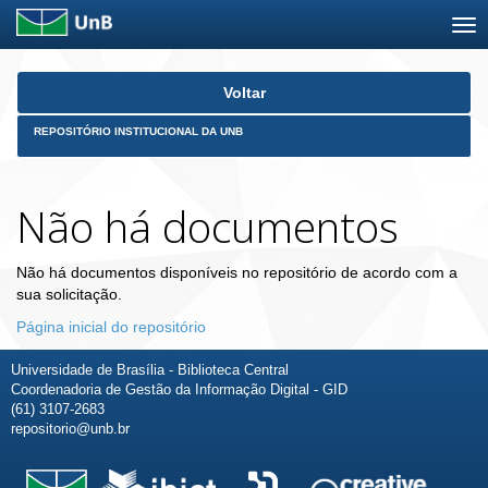
Skip
Voltar
navigation
REPOSITÓRIO INSTITUCIONAL DA UNB
Não há documentos
Não há documentos disponíveis no repositório de acordo com a
sua solicitação.
Página inicial do repositório
Universidade de Brasília - Biblioteca Central
Coordenadoria de Gestão da Informação Digital - GID
(61) 3107-2683
repositorio@unb.br