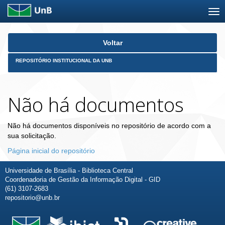
Skip
Voltar
navigation
REPOSITÓRIO INSTITUCIONAL DA UNB
Não há documentos
Não há documentos disponíveis no repositório de acordo com a
sua solicitação.
Página inicial do repositório
Universidade de Brasília - Biblioteca Central
Coordenadoria de Gestão da Informação Digital - GID
(61) 3107-2683
repositorio@unb.br