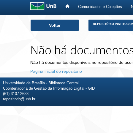
Comunidades e Coleções
Skip
REPOSITÓRIO INSTITUCIO
Voltar
navigation
Não há documento
Não há documentos disponíveis no repositório de acor
Página inicial do repositório
Universidade de Brasília - Biblioteca Central
Coordenadoria de Gestão da Informação Digital - GID
(61) 3107-2683
repositorio@unb.br