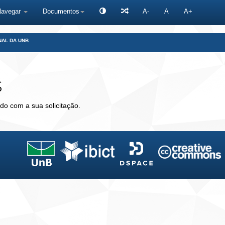
Navegar
Documentos
A-
A
A+
NAL DA UNB
s
do com a sua solicitação.