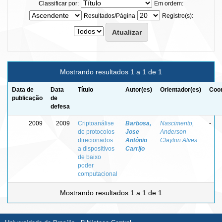
Classificar por:
Em ordem:
Resultados/Página
Registro(s):
Mostrando resultados 1 a 1 de 1
Data de
Data
Título
Autor(es)
Orientador(es)
Coor
publicação
de
defesa
2009
2009
Criptoanálise
Barbosa,
Nascimento,
-
de protocolos
Jose
Anderson
direcionados
Antônio
Clayton Alves
a dispositivos
Carrijo
de baixo
poder
computacional
Mostrando resultados 1 a 1 de 1