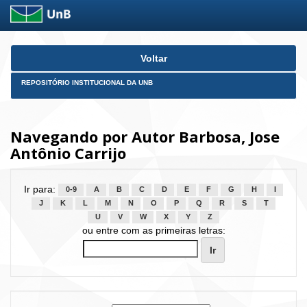
Skip
Voltar
navigation
REPOSITÓRIO INSTITUCIONAL DA UNB
Navegando por Autor Barbosa, Jose
Antônio Carrijo
Ir para:
0-9
A
B
C
D
E
F
G
H
I
J
K
L
M
N
O
P
Q
R
S
T
U
V
W
X
Y
Z
ou entre com as primeiras letras: