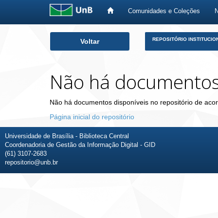
Comunidades e Coleções
Skip
REPOSITÓRIO INSTITUCIO
Voltar
navigation
Não há documento
Não há documentos disponíveis no repositório de acor
Página inicial do repositório
Universidade de Brasília - Biblioteca Central
Coordenadoria de Gestão da Informação Digital - GID
(61) 3107-2683
repositorio@unb.br