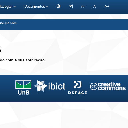
Navegar
Documentos
A-
A
A+
NAL DA UNB
s
do com a sua solicitação.