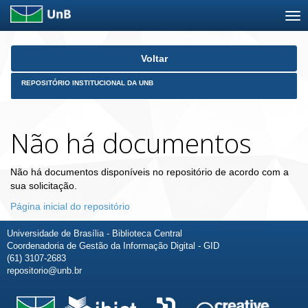
Skip
Voltar
navigation
REPOSITÓRIO INSTITUCIONAL DA UNB
Não há documentos
Não há documentos disponíveis no repositório de acordo com a
sua solicitação.
Página inicial do repositório
Universidade de Brasília - Biblioteca Central
Coordenadoria de Gestão da Informação Digital - GID
(61) 3107-2683
repositorio@unb.br