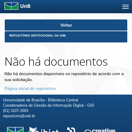
Skip
Voltar
navigation
REPOSITÓRIO INSTITUCIONAL DA UNB
Não há documentos
Não há documentos disponíveis no repositório de acordo com a
sua solicitação.
Página inicial do repositório
Universidade de Brasília - Biblioteca Central
Coordenadoria de Gestão da Informação Digital - GID
(61) 3107-2683
repositorio@unb.br