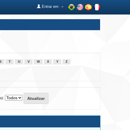
Entrar em:
S
T
U
V
W
X
Y
Z
s):