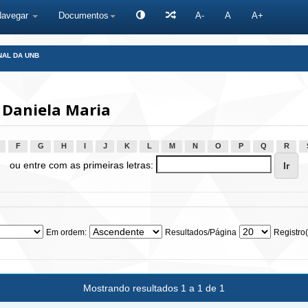
Navegar
Documentos
A-
A
A+
NAL DA UNB
 Daniela Maria
F
G
H
I
J
K
L
M
N
O
P
Q
R
ou entre com as primeiras letras:
Em ordem:
Resultados/Página
Registro(
Mostrando resultados 1 a 1 de 1