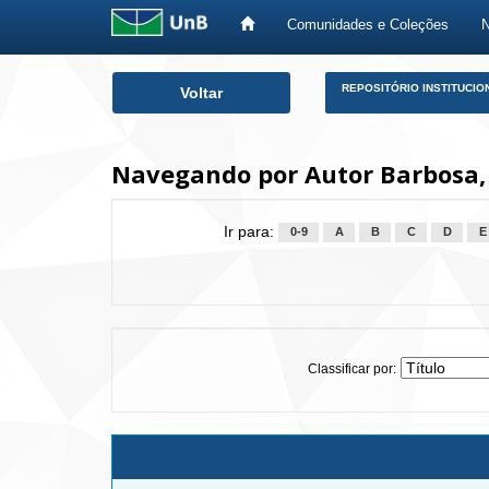
Comunidades e Coleções
Skip
REPOSITÓRIO INSTITUCIO
Voltar
navigation
Navegando por Autor Barbosa,
Ir para:
0-9
A
B
C
D
E
Classificar por: