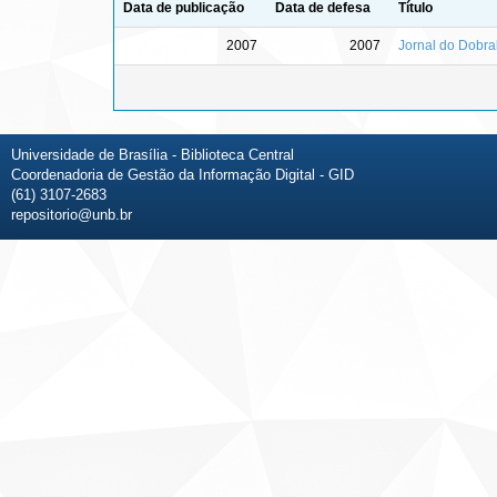
Data de publicação
Data de defesa
Título
2007
2007
Jornal do Dobrab
Universidade de Brasília - Biblioteca Central
Coordenadoria de Gestão da Informação Digital - GID
(61) 3107-2683
repositorio@unb.br