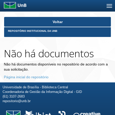
Skip
Voltar
navigation
REPOSITÓRIO INSTITUCIONAL DA UNB
Não há documentos
Não há documentos disponíveis no repositório de acordo com a
sua solicitação.
Página inicial do repositório
Universidade de Brasília - Biblioteca Central
Coordenadoria de Gestão da Informação Digital - GID
(61) 3107-2683
repositorio@unb.br