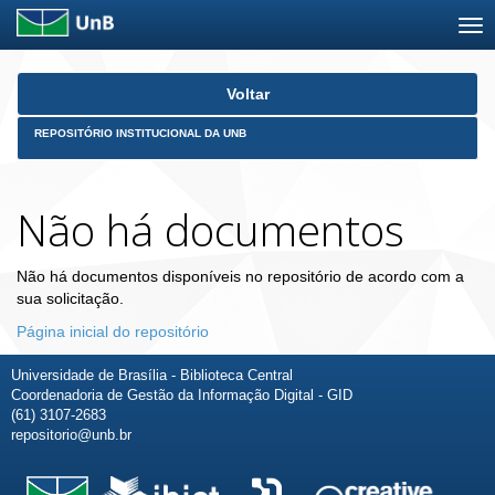
Skip
Voltar
navigation
REPOSITÓRIO INSTITUCIONAL DA UNB
Não há documentos
Não há documentos disponíveis no repositório de acordo com a
sua solicitação.
Página inicial do repositório
Universidade de Brasília - Biblioteca Central
Coordenadoria de Gestão da Informação Digital - GID
(61) 3107-2683
repositorio@unb.br