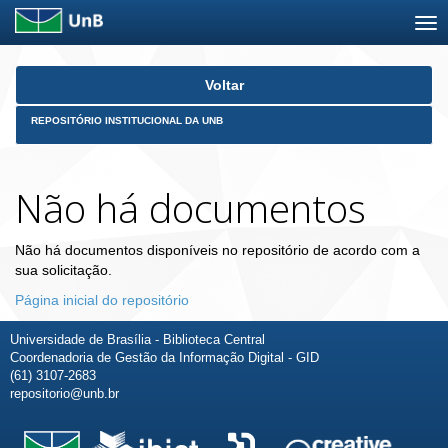
Skip
Voltar
navigation
REPOSITÓRIO INSTITUCIONAL DA UNB
Não há documentos
Não há documentos disponíveis no repositório de acordo com a
sua solicitação.
Página inicial do repositório
Universidade de Brasília - Biblioteca Central
Coordenadoria de Gestão da Informação Digital - GID
(61) 3107-2683
repositorio@unb.br