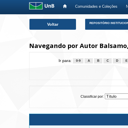
Comunidades e Coleções
Skip
REPOSITÓRIO INSTITUCIO
Voltar
navigation
Navegando por Autor Balsamo
Ir para:
0-9
A
B
C
D
E
Classificar por: