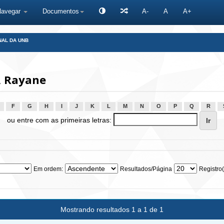
Navegar
Documentos
A-
A
A+
NAL DA UNB
, Rayane
F
G
H
I
J
K
L
M
N
O
P
Q
R
ou entre com as primeiras letras:
Em ordem:
Resultados/Página
Registro(
Mostrando resultados 1 a 1 de 1