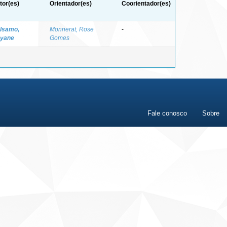
tor(es)
Orientador(es)
Coorientador(es)
lsamo,
Monnerat, Rose
-
yane
Gomes
Fale conosco
Sobre