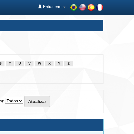
Entrar em:
S
T
U
V
W
X
Y
Z
s):