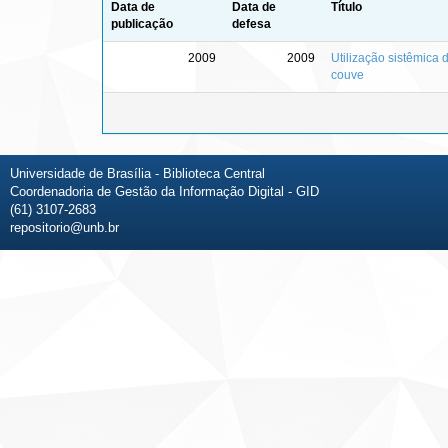
Data de
Data de
Título
publicação
defesa
2009
2009
Utilização sistêmica d
couve
Universidade de Brasília - Biblioteca Central
Coordenadoria de Gestão da Informação Digital - GID
(61) 3107-2683
repositorio@unb.br