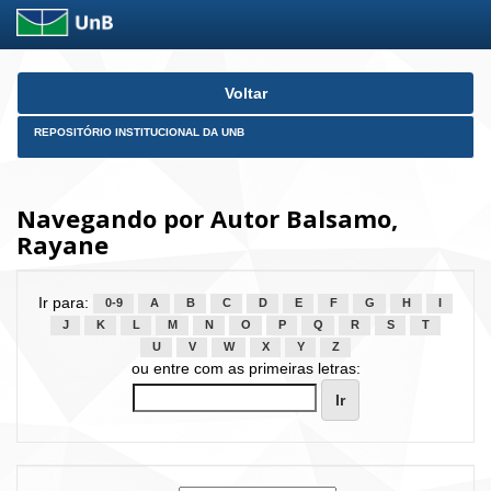
Skip
Voltar
navigation
REPOSITÓRIO INSTITUCIONAL DA UNB
Navegando por Autor Balsamo,
Rayane
Ir para:
0-9
A
B
C
D
E
F
G
H
I
J
K
L
M
N
O
P
Q
R
S
T
U
V
W
X
Y
Z
ou entre com as primeiras letras: