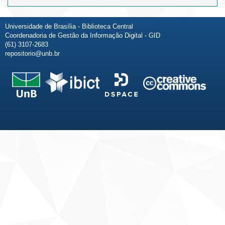
Universidade de Brasília - Biblioteca Central
Coordenadoria de Gestão da Informação Digital - GID
(61) 3107-2683
repositorio@unb.br
Fale conosco
Sobre