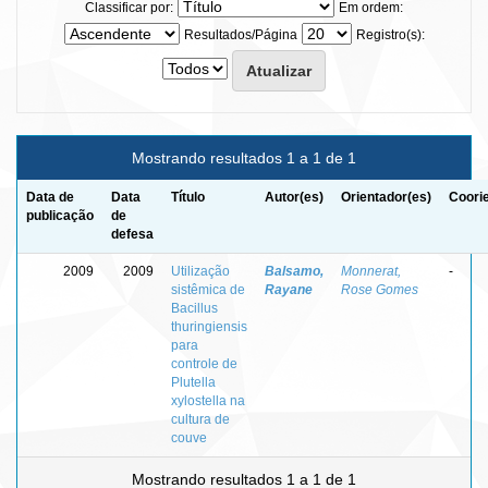
Classificar por:
Em ordem:
Resultados/Página
Registro(s):
Mostrando resultados 1 a 1 de 1
Data de
Data
Título
Autor(es)
Orientador(es)
Coori
publicação
de
defesa
2009
2009
Utilização
Balsamo,
Monnerat,
-
sistêmica de
Rayane
Rose Gomes
Bacillus
thuringiensis
para
controle de
Plutella
xylostella na
cultura de
couve
Mostrando resultados 1 a 1 de 1