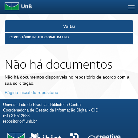
Skip
Voltar
navigation
REPOSITÓRIO INSTITUCIONAL DA UNB
Não há documentos
Não há documentos disponíveis no repositório de acordo com a
sua solicitação.
Página inicial do repositório
Universidade de Brasília - Biblioteca Central
Coordenadoria de Gestão da Informação Digital - GID
(61) 3107-2683
repositorio@unb.br