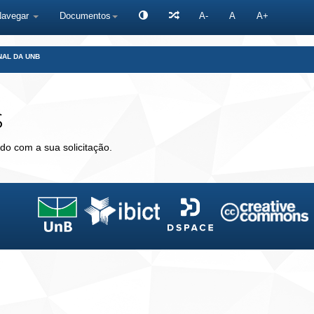
Navegar
Documentos
A-
A
A+
NAL DA UNB
s
do com a sua solicitação.