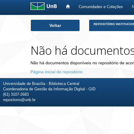
Comunidades e Coleções
Skip
REPOSITÓRIO INSTITUCIO
Voltar
navigation
Não há documento
Não há documentos disponíveis no repositório de acor
Página inicial do repositório
Universidade de Brasília - Biblioteca Central
Coordenadoria de Gestão da Informação Digital - GID
(61) 3107-2683
repositorio@unb.br