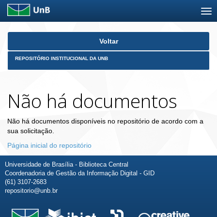
Skip
Voltar
navigation
REPOSITÓRIO INSTITUCIONAL DA UNB
Não há documentos
Não há documentos disponíveis no repositório de acordo com a
sua solicitação.
Página inicial do repositório
Universidade de Brasília - Biblioteca Central
Coordenadoria de Gestão da Informação Digital - GID
(61) 3107-2683
repositorio@unb.br