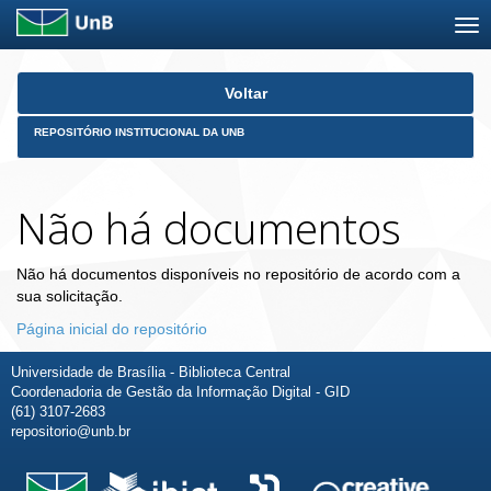
Skip
Voltar
navigation
REPOSITÓRIO INSTITUCIONAL DA UNB
Não há documentos
Não há documentos disponíveis no repositório de acordo com a
sua solicitação.
Página inicial do repositório
Universidade de Brasília - Biblioteca Central
Coordenadoria de Gestão da Informação Digital - GID
(61) 3107-2683
repositorio@unb.br