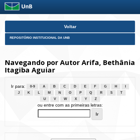
Skip
Voltar
navigation
REPOSITÓRIO INSTITUCIONAL DA UNB
Navegando por Autor Arifa, Bethânia
Itagiba Aguiar
Ir para:
0-9
A
B
C
D
E
F
G
H
I
J
K
L
M
N
O
P
Q
R
S
T
U
V
W
X
Y
Z
ou entre com as primeiras letras: