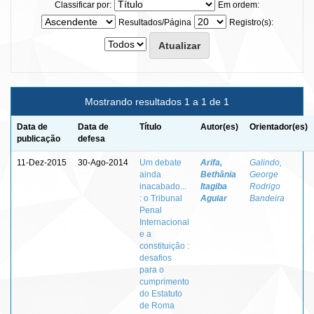
Classificar por:
Em ordem:
Resultados/Página
Registro(s):
Mostrando resultados 1 a 1 de 1
Data de
Data de
Título
Autor(es)
Orientador(es)
publicação
defesa
11-Dez-2015
30-Ago-2014
Um debate
Arifa,
Galindo,
ainda
Bethânia
George
inacabado...
Itagiba
Rodrigo
: o Tribunal
Aguiar
Bandeira
Penal
Internacional
e a
constituição :
desafios
para o
cumprimento
do Estatuto
de Roma