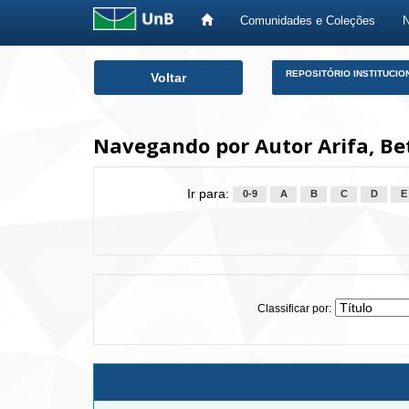
Comunidades e Coleções
Skip
REPOSITÓRIO INSTITUCIO
Voltar
navigation
Navegando por Autor Arifa, Be
Ir para:
0-9
A
B
C
D
E
Classificar por: