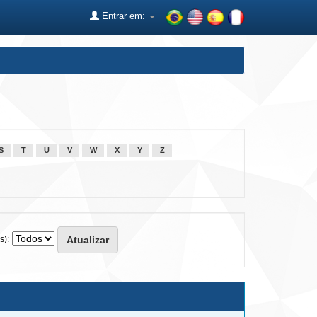
Entrar em:
S
T
U
V
W
X
Y
Z
s):