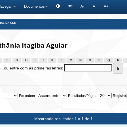
Navegar
Documentos
A-
A
A+
NAL DA UNB
thânia Itagiba Aguiar
F
G
H
I
J
K
L
M
N
O
P
Q
R
ou entre com as primeiras letras:
Em ordem:
Resultados/Página
Registro(
Mostrando resultados 1 a 1 de 1