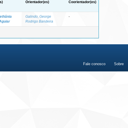
s)
Orientador(es)
Coorientador(es)
Bethânia
Galindo, George
-
 Aguiar
Rodrigo Bandeira
Fale conosco
Sobre