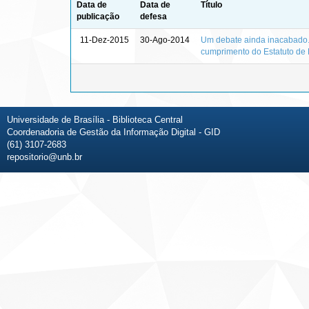
Data de
Data de
Título
publicação
defesa
11-Dez-2015
30-Ago-2014
Um debate ainda inacabado... 
cumprimento do Estatuto de 
Universidade de Brasília - Biblioteca Central
Coordenadoria de Gestão da Informação Digital - GID
(61) 3107-2683
repositorio@unb.br