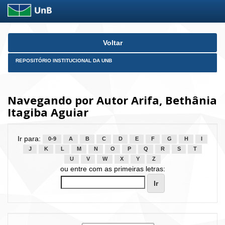
Skip
Voltar
navigation
REPOSITÓRIO INSTITUCIONAL DA UNB
Navegando por Autor Arifa, Bethânia
Itagiba Aguiar
Ir para:
0-9
A
B
C
D
E
F
G
H
I
J
K
L
M
N
O
P
Q
R
S
T
U
V
W
X
Y
Z
ou entre com as primeiras letras: