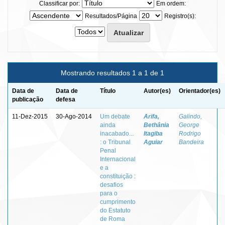
Classificar por:
Em ordem:
Resultados/Página
Registro(s):
Mostrando resultados 1 a 1 de 1
Data de
Data de
Título
Autor(es)
Orientador(es)
publicação
defesa
11-Dez-2015
30-Ago-2014
Um debate
Arifa,
Galindo,
ainda
Bethânia
George
inacabado...
Itagiba
Rodrigo
: o Tribunal
Aguiar
Bandeira
Penal
Internacional
e a
constituição :
desafios
para o
cumprimento
do Estatuto
de Roma