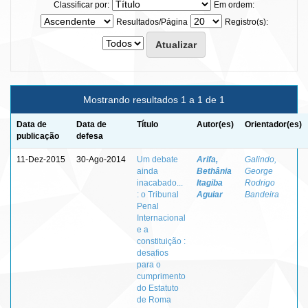
Classificar por:
Em ordem:
Resultados/Página
Registro(s):
Mostrando resultados 1 a 1 de 1
Data de
Data de
Título
Autor(es)
Orientador(es)
publicação
defesa
11-Dez-2015
30-Ago-2014
Um debate
Arifa,
Galindo,
ainda
Bethânia
George
inacabado...
Itagiba
Rodrigo
: o Tribunal
Aguiar
Bandeira
Penal
Internacional
e a
constituição :
desafios
para o
cumprimento
do Estatuto
de Roma