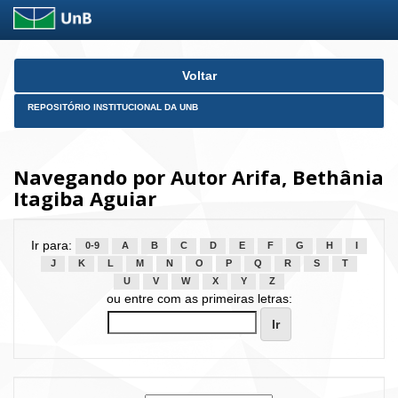
Skip
Voltar
navigation
REPOSITÓRIO INSTITUCIONAL DA UNB
Navegando por Autor Arifa, Bethânia
Itagiba Aguiar
Ir para:
0-9
A
B
C
D
E
F
G
H
I
J
K
L
M
N
O
P
Q
R
S
T
U
V
W
X
Y
Z
ou entre com as primeiras letras: