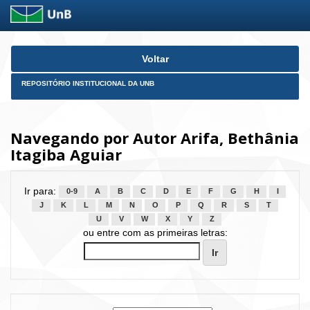
Skip
Voltar
navigation
REPOSITÓRIO INSTITUCIONAL DA UNB
Navegando por Autor Arifa, Bethânia
Itagiba Aguiar
Ir para:
0-9
A
B
C
D
E
F
G
H
I
J
K
L
M
N
O
P
Q
R
S
T
U
V
W
X
Y
Z
ou entre com as primeiras letras: