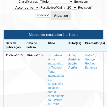
Classificar por:
Em ordem:
Resultados/Página
Registro(s):
Mostrando resultados 1 a 1 de 1
Data de
Data de
Título
Autor(es)
Orientador(es)
publicação
defesa
11-Dez-2015
30-Ago-2014
Um debate
Arifa,
Galindo,
ainda
Bethânia
George
inacabado...
Itagiba
Rodrigo
: o Tribunal
Aguiar
Bandeira
Penal
Internacional
e a
constituição :
desafios
para o
cumprimento
do Estatuto
de Roma