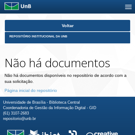
Skip
Voltar
navigation
REPOSITÓRIO INSTITUCIONAL DA UNB
Não há documentos
Não há documentos disponíveis no repositório de acordo com a
sua solicitação.
Página inicial do repositório
Universidade de Brasília - Biblioteca Central
Coordenadoria de Gestão da Informação Digital - GID
(61) 3107-2683
repositorio@unb.br