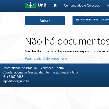
Comunidades e Coleções
Skip
REPOSITÓRIO INSTITUCIO
Voltar
navigation
Não há documento
Não há documentos disponíveis no repositório de acor
Página inicial do repositório
Universidade de Brasília - Biblioteca Central
Coordenadoria de Gestão da Informação Digital - GID
(61) 3107-2683
repositorio@unb.br