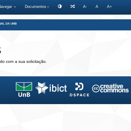
Navegar
Documentos
A-
A
A+
NAL DA UNB
s
do com a sua solicitação.