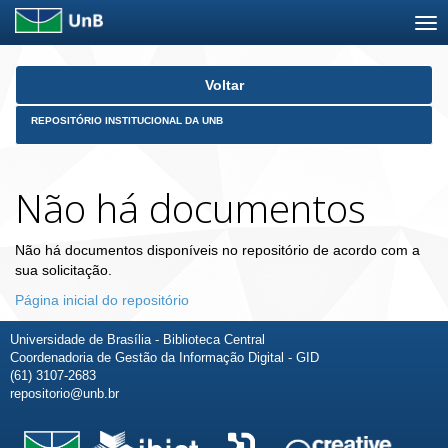
Skip
Voltar
navigation
REPOSITÓRIO INSTITUCIONAL DA UNB
Não há documentos
Não há documentos disponíveis no repositório de acordo com a
sua solicitação.
Página inicial do repositório
Universidade de Brasília - Biblioteca Central
Coordenadoria de Gestão da Informação Digital - GID
(61) 3107-2683
repositorio@unb.br