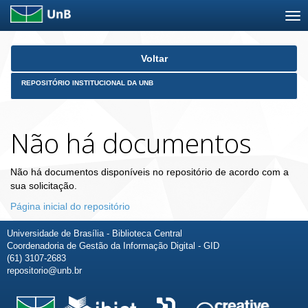
Skip
Voltar
navigation
REPOSITÓRIO INSTITUCIONAL DA UNB
Não há documentos
Não há documentos disponíveis no repositório de acordo com a
sua solicitação.
Página inicial do repositório
Universidade de Brasília - Biblioteca Central
Coordenadoria de Gestão da Informação Digital - GID
(61) 3107-2683
repositorio@unb.br