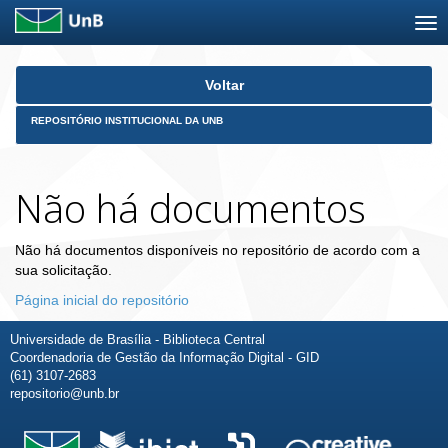
Skip
Voltar
navigation
REPOSITÓRIO INSTITUCIONAL DA UNB
Não há documentos
Não há documentos disponíveis no repositório de acordo com a
sua solicitação.
Página inicial do repositório
Universidade de Brasília - Biblioteca Central
Coordenadoria de Gestão da Informação Digital - GID
(61) 3107-2683
repositorio@unb.br