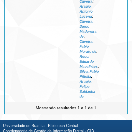
Oliveira
;
Araujo,
Antônio
Lucena
;
Oliveira,
Diego
Madureira
de
;
Oliveira,
Fábio
Morato de
;
Rêgo,
Eduardo
Magalhães
;
Silva, Fábio
Pittella
;
Araújo,
Felipe
Saldanha
de
Mostrando resultados 1 a 1 de 1
Universidade de Brasília - Biblioteca Central
Coordenadoria de Gestão da Informação Digital - GID