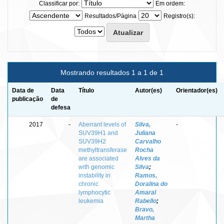
Classificar por:
Em ordem:
Resultados/Página
Registro(s):
Mostrando resultados 1 a 1 de 1
Data de
Data
Título
Autor(es)
Orientador(es)
publicação
de
defesa
2017
-
Aberrant levels of
Silva,
-
SUV39H1 and
Juliana
SUV39H2
Carvalho
methyltransferase
Rocha
are associated
Alves da
with genomic
Silva
;
instability in
Ramos,
chronic
Doralina do
lymphocytic
Amaral
leukemia
Rabello
;
Bravo,
Martha