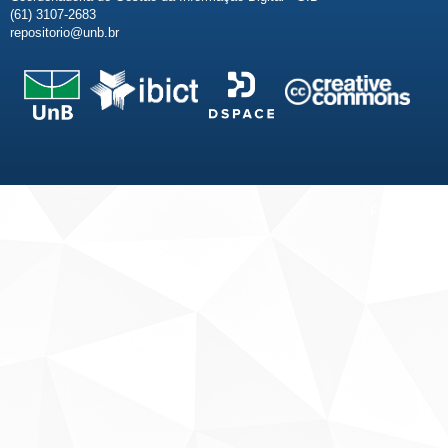
(61) 3107-2683
repositorio@unb.br
Fale conosco
Sobre