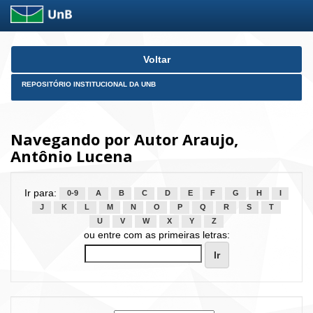
Skip
Voltar
navigation
REPOSITÓRIO INSTITUCIONAL DA UNB
Navegando por Autor Araujo,
Antônio Lucena
Ir para:
0-9
A
B
C
D
E
F
G
H
I
J
K
L
M
N
O
P
Q
R
S
T
U
V
W
X
Y
Z
ou entre com as primeiras letras: