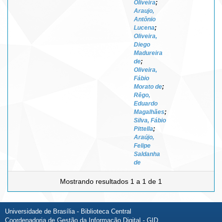
Oliveira
;
Araujo,
Antônio
Lucena
;
Oliveira,
Diego
Madureira
de
;
Oliveira,
Fábio
Morato de
;
Rêgo,
Eduardo
Magalhães
;
Silva, Fábio
Pittella
;
Araújo,
Felipe
Saldanha
de
Mostrando resultados 1 a 1 de 1
Universidade de Brasília - Biblioteca Central
Coordenadoria de Gestão da Informação Digital - GID