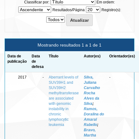
Classificar por:
Em ordem:
Resultados/Página
Registro(s):
Mostrando resultados 1 a 1 de 1
Data de
Data
Título
Autor(es)
Orientador(es)
publicação
de
defesa
2017
-
Aberrant levels of
Silva,
-
SUV39H1 and
Juliana
SUV39H2
Carvalho
methyltransferase
Rocha
are associated
Alves da
with genomic
Silva
;
instability in
Ramos,
chronic
Doralina do
lymphocytic
Amaral
leukemia
Rabello
;
Bravo,
Martha