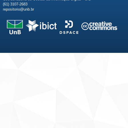
(61) 3107-2683
repositorio@unb.br
Fale conosco
Sobre