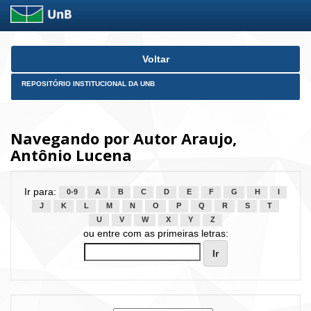
Skip
Voltar
navigation
REPOSITÓRIO INSTITUCIONAL DA UNB
Navegando por Autor Araujo,
Antônio Lucena
Ir para:
0-9
A
B
C
D
E
F
G
H
I
J
K
L
M
N
O
P
Q
R
S
T
U
V
W
X
Y
Z
ou entre com as primeiras letras: