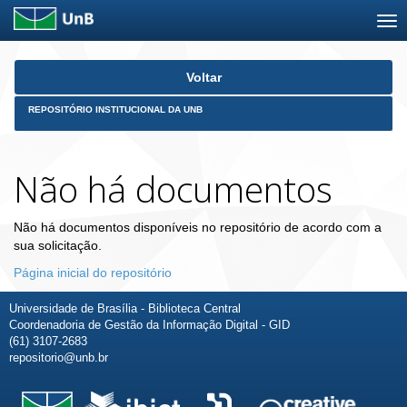
Skip
Voltar
navigation
REPOSITÓRIO INSTITUCIONAL DA UNB
Não há documentos
Não há documentos disponíveis no repositório de acordo com a
sua solicitação.
Página inicial do repositório
Universidade de Brasília - Biblioteca Central
Coordenadoria de Gestão da Informação Digital - GID
(61) 3107-2683
repositorio@unb.br