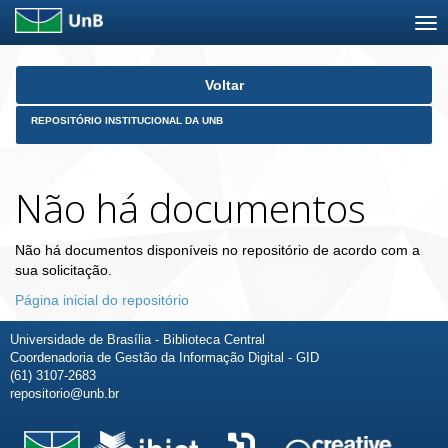
Skip
Voltar
navigation
REPOSITÓRIO INSTITUCIONAL DA UNB
Não há documentos
Não há documentos disponíveis no repositório de acordo com a
sua solicitação.
Página inicial do repositório
Universidade de Brasília - Biblioteca Central
Coordenadoria de Gestão da Informação Digital - GID
(61) 3107-2683
repositorio@unb.br