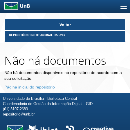
Skip
Voltar
navigation
REPOSITÓRIO INSTITUCIONAL DA UNB
Não há documentos
Não há documentos disponíveis no repositório de acordo com a
sua solicitação.
Página inicial do repositório
Universidade de Brasília - Biblioteca Central
Coordenadoria de Gestão da Informação Digital - GID
(61) 3107-2683
repositorio@unb.br