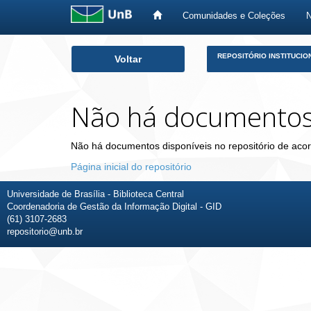
Comunidades e Coleções
Skip
REPOSITÓRIO INSTITUCIO
Voltar
navigation
Não há documento
Não há documentos disponíveis no repositório de acor
Página inicial do repositório
Universidade de Brasília - Biblioteca Central
Coordenadoria de Gestão da Informação Digital - GID
(61) 3107-2683
repositorio@unb.br