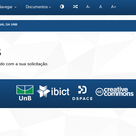
Navegar
Documentos
A-
A
A+
NAL DA UNB
s
do com a sua solicitação.