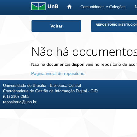
Comunidades e Coleções
Skip
REPOSITÓRIO INSTITUCIO
Voltar
navigation
Não há documento
Não há documentos disponíveis no repositório de acor
Página inicial do repositório
Universidade de Brasília - Biblioteca Central
Coordenadoria de Gestão da Informação Digital - GID
(61) 3107-2683
repositorio@unb.br