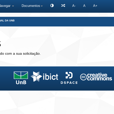
Navegar
Documentos
A-
A
A+
NAL DA UNB
s
do com a sua solicitação.