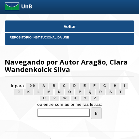
Skip
Voltar
navigation
REPOSITÓRIO INSTITUCIONAL DA UNB
Navegando por Autor Aragão, Clara
Wandenkolck Silva
Ir para:
0-9
A
B
C
D
E
F
G
H
I
J
K
L
M
N
O
P
Q
R
S
T
U
V
W
X
Y
Z
ou entre com as primeiras letras: