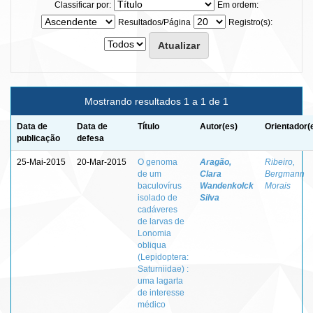
Classificar por:
Em ordem:
Resultados/Página
Registro(s):
Mostrando resultados 1 a 1 de 1
Data de
Data de
Título
Autor(es)
Orientador(
publicação
defesa
25-Mai-2015
20-Mar-2015
O genoma
Aragão,
Ribeiro,
de um
Clara
Bergmann
baculovírus
Wandenkolck
Morais
isolado de
Silva
cadáveres
de larvas de
Lonomia
obliqua
(Lepidoptera:
Saturniidae) :
uma lagarta
de interesse
médico