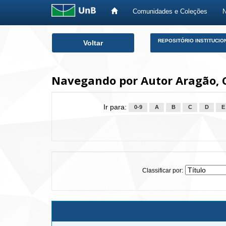
Comunidades e Coleções
Skip
REPOSITÓRIO INSTITUCIO
Voltar
navigation
Navegando por Autor Aragão, 
Ir para:
0-9
A
B
C
D
E
Classificar por: