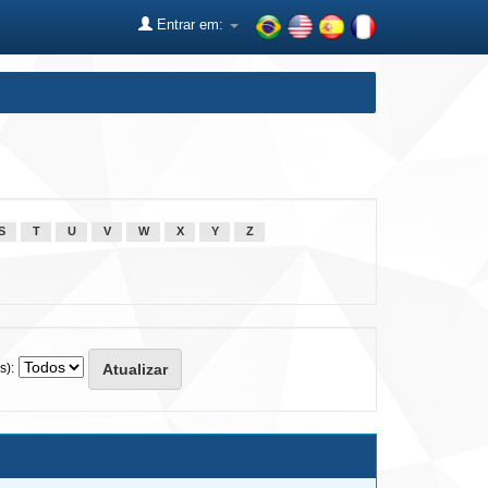
Entrar em:
S
T
U
V
W
X
Y
Z
s):