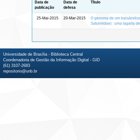
Data de
Data de
Título
publicação
defesa
25-Mai-2015
20-Mar-2015
O genoma de um baculovírus 
Saturniidae) : uma lagarta d
Universidade de Brasília - Biblioteca Central
Coordenadoria de Gestão da Informação Digital - GID
(61) 3107-2683
repositorio@unb.br