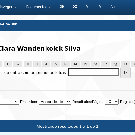
Navegar
Documentos
A-
A
A+
NAL DA UNB
Clara Wandenkolck Silva
F
G
H
I
J
K
L
M
N
O
P
Q
R
ou entre com as primeiras letras:
Em ordem:
Resultados/Página
Registro(
Mostrando resultados 1 a 1 de 1