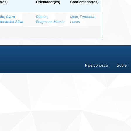
r(es)
Orientador(es)
Coorientador(es)
ão, Clara
Ribeiro,
Melo, Fernando
enkolck Silva
Bergmann Morais
Lucas
Fale conosco
Sobre