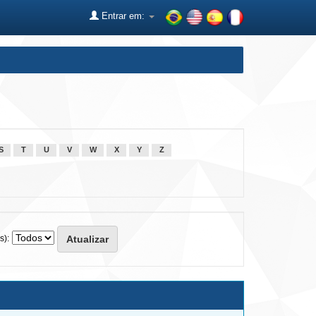
Entrar em:
S
T
U
V
W
X
Y
Z
s):