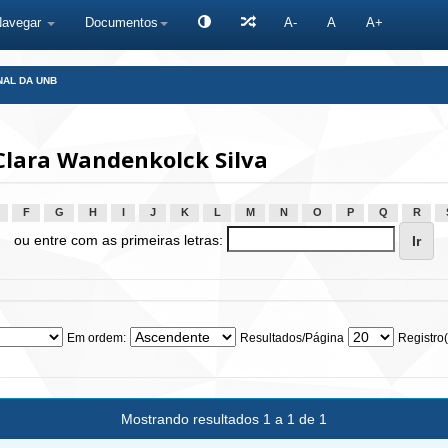
Navegar
Documentos
A-
A
A+
NAL DA UNB
Clara Wandenkolck Silva
F
G
H
I
J
K
L
M
N
O
P
Q
R
ou entre com as primeiras letras:
Em ordem:
Resultados/Página
Registro(
Mostrando resultados 1 a 1 de 1