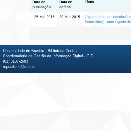
Data de
Data de
Título
publicação
defesa
25-Mai-2015
20-Mar-2015
O genoma de um baculovírus 
Saturniidae) : uma lagarta d
Universidade de Brasília - Biblioteca Central
Coordenadoria de Gestão da Informação Digital - GID
(61) 3107-2683
repositorio@unb.br