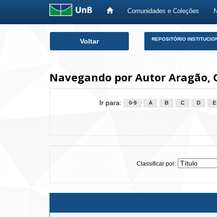
Comunidades e Coleções
Skip
REPOSITÓRIO INSTITUCIO
Voltar
navigation
Navegando por Autor Aragão, 
Ir para:
0-9
A
B
C
D
E
Classificar por: