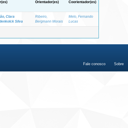
r(es)
Orientador(es)
Coorientador(es)
ão, Clara
Ribeiro,
Melo, Fernando
enkolck Silva
Bergmann Morais
Lucas
Fale conosco
Sobre