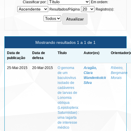
Classificar por:
Em ordem:
Resultados/Página
Registro(s):
Mostrando resultados 1 a 1 de 1
Data de
Data de
Título
Autor(es)
Orientador(
publicação
defesa
25-Mai-2015
20-Mar-2015
O genoma
Aragão,
Ribeiro,
de um
Clara
Bergmann
baculovírus
Wandenkolck
Morais
isolado de
Silva
cadáveres
de larvas de
Lonomia
obliqua
(Lepidoptera:
Saturniidae) :
uma lagarta
de interesse
médico