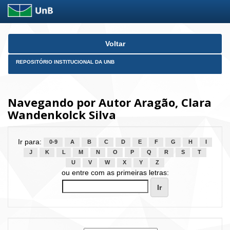
Skip
Voltar
navigation
REPOSITÓRIO INSTITUCIONAL DA UNB
Navegando por Autor Aragão, Clara
Wandenkolck Silva
Ir para:
0-9
A
B
C
D
E
F
G
H
I
J
K
L
M
N
O
P
Q
R
S
T
U
V
W
X
Y
Z
ou entre com as primeiras letras: