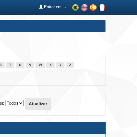
Entrar em:
S
T
U
V
W
X
Y
Z
s):