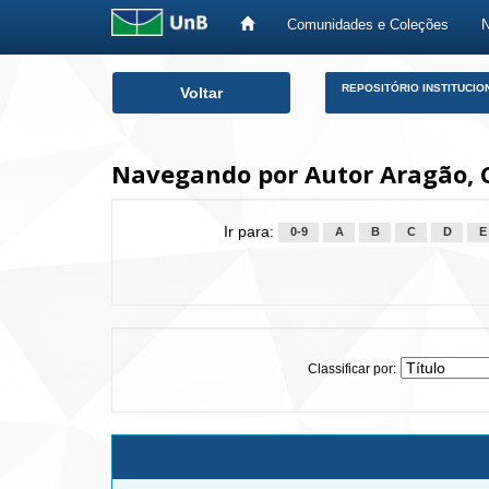
Comunidades e Coleções
Skip
REPOSITÓRIO INSTITUCIO
Voltar
navigation
Navegando por Autor Aragão, 
Ir para:
0-9
A
B
C
D
E
Classificar por: