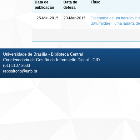
Data de
Data de
Título
publicação
defesa
25-Mai-2015
20-Mar-2015
O genoma de um baculovírus 
Saturniidae) : uma lagarta d
Universidade de Brasília - Biblioteca Central
Coordenadoria de Gestão da Informação Digital - GID
(61) 3107-2683
repositorio@unb.br