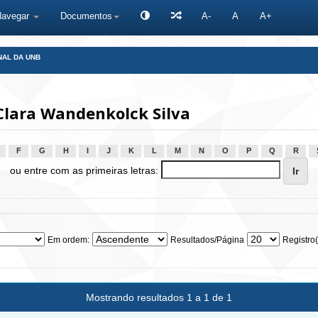
Navegar
Documentos
A-
A
A+
NAL DA UNB
Clara Wandenkolck Silva
F
G
H
I
J
K
L
M
N
O
P
Q
R
ou entre com as primeiras letras:
Em ordem:
Resultados/Página
Registro(
Mostrando resultados 1 a 1 de 1