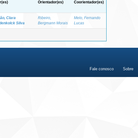
r(es)
Orientador(es)
Coorientador(es)
ão, Clara
Ribeiro,
Melo, Fernando
enkolck Silva
Bergmann Morais
Lucas
Fale conosco
Sobre