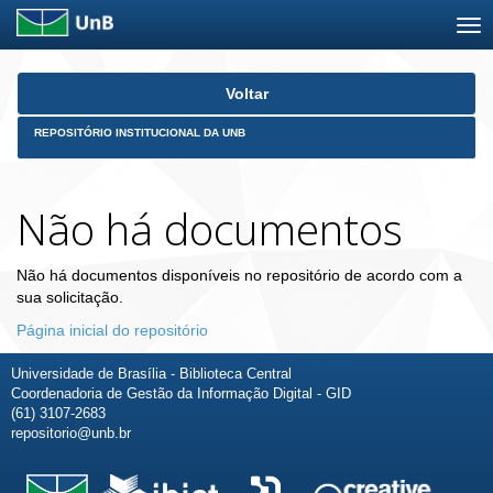
Skip
Voltar
navigation
REPOSITÓRIO INSTITUCIONAL DA UNB
Não há documentos
Não há documentos disponíveis no repositório de acordo com a
sua solicitação.
Página inicial do repositório
Universidade de Brasília - Biblioteca Central
Coordenadoria de Gestão da Informação Digital - GID
(61) 3107-2683
repositorio@unb.br