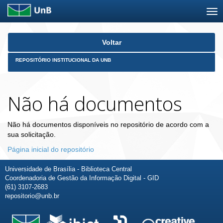
Skip
Voltar
navigation
REPOSITÓRIO INSTITUCIONAL DA UNB
Não há documentos
Não há documentos disponíveis no repositório de acordo com a
sua solicitação.
Página inicial do repositório
Universidade de Brasília - Biblioteca Central
Coordenadoria de Gestão da Informação Digital - GID
(61) 3107-2683
repositorio@unb.br