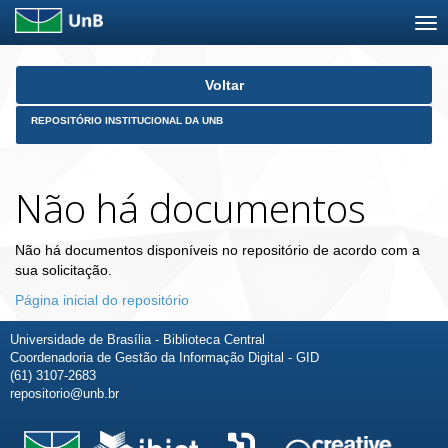
Skip
Voltar
navigation
REPOSITÓRIO INSTITUCIONAL DA UNB
Não há documentos
Não há documentos disponíveis no repositório de acordo com a
sua solicitação.
Página inicial do repositório
Universidade de Brasília - Biblioteca Central
Coordenadoria de Gestão da Informação Digital - GID
(61) 3107-2683
repositorio@unb.br